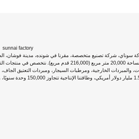
 سوناي، شركة تصنيع متخصصة، مقرنا في شونده، مدينة فوشان، الصين، 
ويغطي مساحة 20,000 متر مربع (216,000 قدم مربع). 
، والمبردات الخارجية، ومرطبات السيجار، ومبردات التعتيق الجاف، وبر
OEM وODM، ولدينا أكثر من 13 عامًا من الخبرة، ونعتبر موردًا معتمدًا لشركة Metro AG وCostco.
لى مبادئ الإخلاص والتعاون والابتكار، فإننا نصر دائماً على الجودة العا