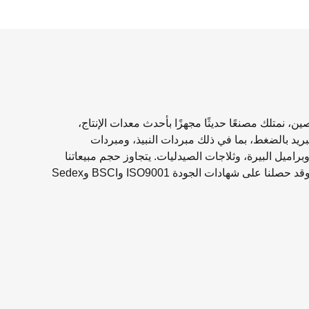
نمتلك مصنعًا حديثًا مجهزًا بأحدث معدات الإنتاج،
نتخصص في منتجات التبريد بالضغط، بما في ذلك مبردات النبيذ، ومبردات
اميل البيرة، وثلاجات الصيدليات. يتجاوز حجم مبيعاتنا
السنوية 1.5 مليار دولار أمريكي، وطاقتنا الإنتاجية تتجاوز 150,000 وحدة سنويًا، وقد حصلنا على شهادات الجودة ISO9001 وBSCI وSedex
لية والخدمات الممتازة لتلبية متطلبات السوق المختلفة.