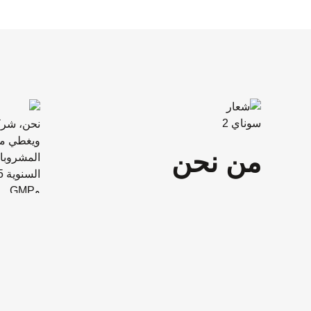
نحن، شركة
من نحن
المشروبات
وGMP.
لدينا قسم البحث والتطوير، وندعم 
استناداً إ