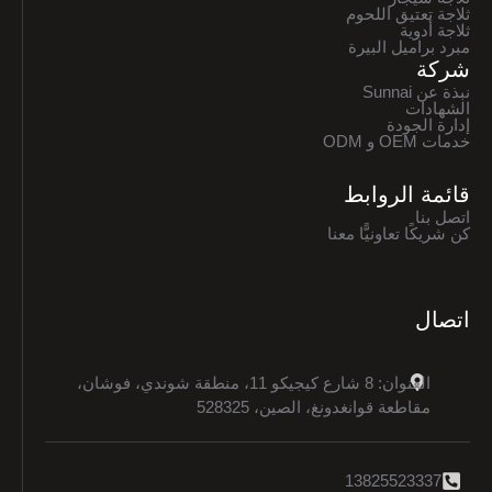
ثلاجة تعتيق اللحوم
ثلاجة أدوية
مبرد براميل البيرة
شركة
نبذة عن Sunnai
الشهادات
إدارة الجودة
خدمات OEM و ODM
قائمة الروابط
اتصل بنا
كن شريكًا تعاونيًّا معنا
اتصال
العنوان: 8 شارع كيجيكو 11، منطقة شوندي، فوشان،
مقاطعة قوانغدونغ، الصين، 528325
13825523337