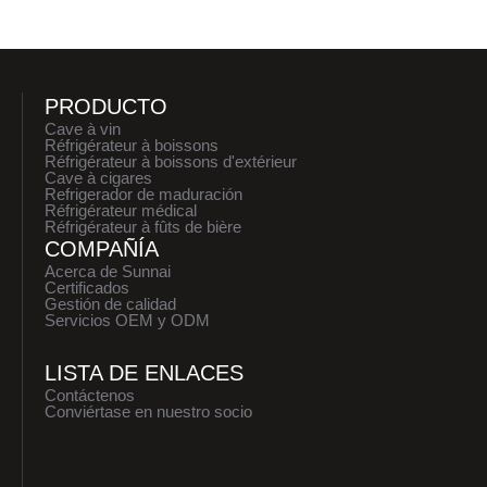
PRODUCTO
Cave à vin
Réfrigérateur à boissons
Réfrigérateur à boissons d'extérieur
Cave à cigares
Refrigerador de maduración
Réfrigérateur médical
Réfrigérateur à fûts de bière
COMPAÑÍA
Acerca de Sunnai
Certificados
Gestión de calidad
Servicios OEM y ODM
LISTA DE ENLACES
Contáctenos
Conviértase en nuestro socio