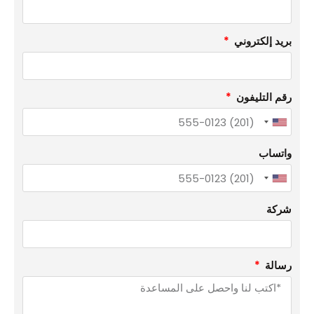
بريد إلكتروني
رقم التليفون
United
States
واتساب
+1
United
States
شركة
+1
رسالة