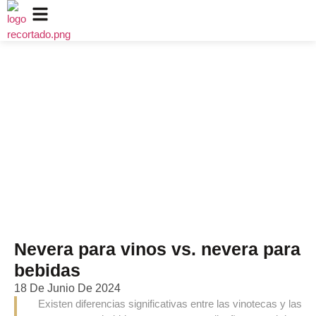
Nevera para vinos vs.
nevera para bebidas
Inicio
/
Blog
Nevera para vinos vs. nevera para bebidas
Nevera para vinos vs. nevera para
bebidas
18 De Junio De 2024
Existen diferencias significativas entre las vinotecas y las