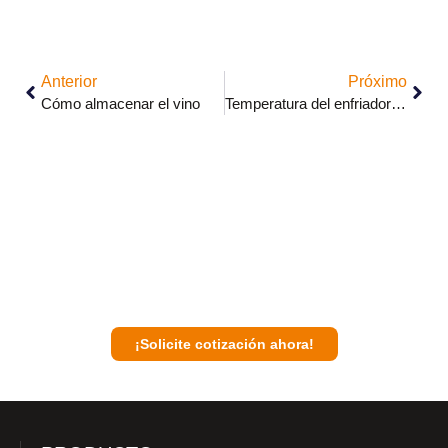
Anterior
Próximo
Cómo almacenar el vino
Temperatura del enfriador de vino
Comuníquese con un experto de Sunnai
para analizar su plan de negocios con
usted.
¡Solicite cotización ahora!