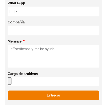
WhatsApp
+1
United
States
Compañía
+1
Mensaje
Carga de archivos
Entregar