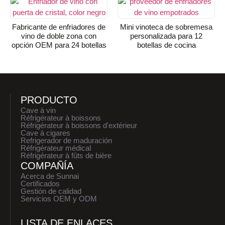
Fabricante de enfriadores de
Mini vinoteca de sobremesa
vino de doble zona con
personalizada para 12
opción OEM para 24 botellas
botellas de cocina
PRODUCTO
Cave à vin
Réfrigérateur à boissons
Réfrigérateur à boissons d'extérieur
Cave à cigares
Refrigerador de maduración
Réfrigérateur médical
Réfrigérateur à fûts de bière
COMPAÑÍA
Acerca de Sunnai
Certificados
Gestión de calidad
Servicios OEM y ODM
LISTA DE ENLACES