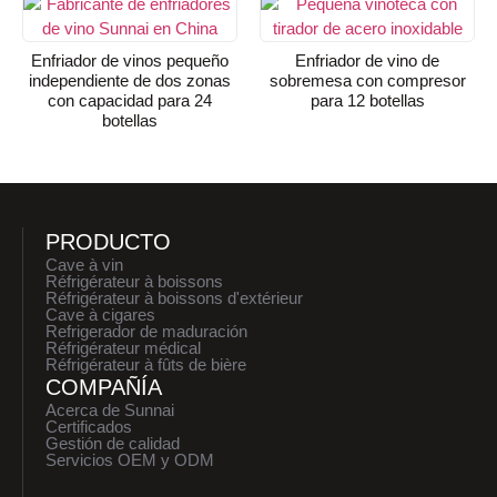
Enfriador de vinos pequeño
Enfriador de vino de
independiente de dos zonas
sobremesa con compresor
con capacidad para 24
para 12 botellas
botellas
PRODUCTO
Cave à vin
Réfrigérateur à boissons
Réfrigérateur à boissons d'extérieur
Cave à cigares
Refrigerador de maduración
Réfrigérateur médical
Réfrigérateur à fûts de bière
COMPAÑÍA
Acerca de Sunnai
Certificados
Gestión de calidad
Servicios OEM y ODM