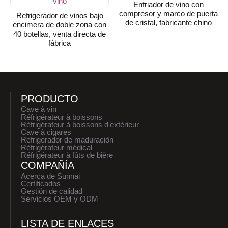
Enfriador de vino con
compresor y marco de puerta
Refrigerador de vinos bajo
de cristal, fabricante chino
encimera de doble zona con
40 botellas, venta directa de
fábrica
PRODUCTO
Cave à vin
Réfrigérateur à boissons
Réfrigérateur à boissons d'extérieur
Cave à cigares
Refrigerador de maduración
Réfrigérateur médical
Réfrigérateur à fûts de bière
COMPAÑÍA
Acerca de Sunnai
Certificados
Gestión de calidad
Servicios OEM y ODM
LISTA DE ENLACES