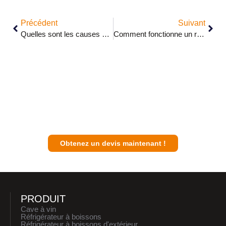
Précédent
Suivant
Quelles sont les causes possibles pour lesquelles un réfrigérateur à vin ne refroidit pas ?
Comment fonctionne un refroidisseur à vin ?
Contactez un expert Sunnai pour discuter
de votre plan d'affaires avec vous.
Obtenez un devis maintenant !
PRODUIT
Cave à vin
Réfrigérateur à boissons
Réfrigérateur à boissons d'extérieur