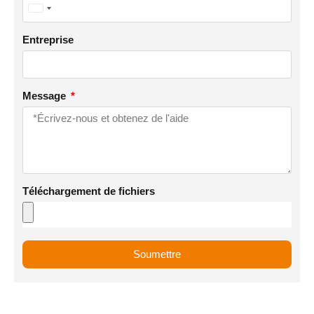
United
States
Entreprise
+1
Message
Téléchargement de fichiers
Soumettre