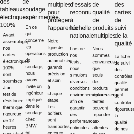
des
de
multiples
d'essais
de
des
tableaux
soudage
pour
reconnu
qualité
cartes
électriques
expérimentée
protéger
à
de
de
100%
En ce
l'apparence
l'échelle
produits
suivi
qui
Avant
nationale
multiples
de la
concerne
Notre
assemblage,
qualité
les
ligne de
nos
Lors de
Nous
opérations
production
cartes
nos
sommes
La fiche
de
automatisée
électroniques
tests,
convaincus
de suivi
soudage,
garantit
100%
nous
que
des
nous
précision
sont
simulons
seuls
contrôles
avons
et soin
soumises
diverses
des
qualité
invité un
à
à un
conditions
produits
permet
ingénieur
chaque
test de
environnementales
rigoureusement
de
impliqué
étape.
résistance
afin de
testés
contrôler
dans le
Les
thermique
garantir
peuvent
rigoureu
soudage
boîtiers
rigoureux
des
répondre
la
chez
sont
de 12
performances
aux
qualité
BMW
transportés
heures,
optimales
attentes
de nos
en
en toute
consistant