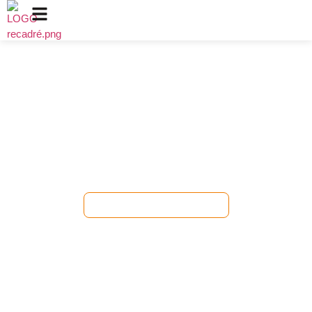
Fabricant spécialisé de
refroidisseurs depuis 16 ans
Vin | Boissons | Viandes maturées à sec |
Médicaments | Cigares
Fourniture de solutions fiables de réfrigération par compresseur et
de solutions de fabrication expertes depuis 2010.
Obtenez un devis gratuit