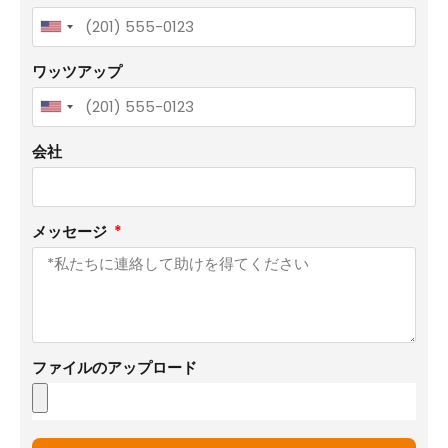
United
States
ワッツアップ
+1
United
States
会社
+1
メッセージ
ファイルのアップロード