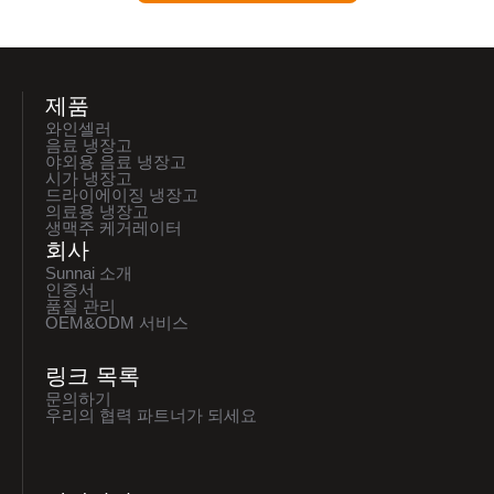
제품
와인셀러
음료 냉장고
야외용 음료 냉장고
시가 냉장고
드라이에이징 냉장고
의료용 냉장고
생맥주 케거레이터
회사
Sunnai 소개
인증서
품질 관리
OEM&ODM 서비스
링크 목록
문의하기
우리의 협력 파트너가 되세요