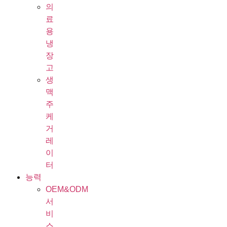
의
료
용
냉
장
고
생
맥
주
케
거
레
이
터
능력
OEM&ODM
서
비
스