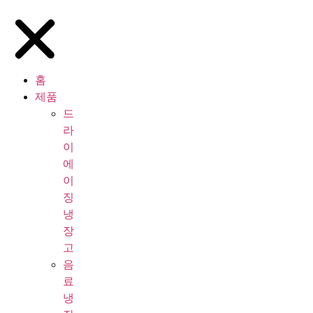
홈
제품
드
라
이
에
이
징
냉
장
고
음
료
냉