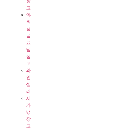
장
고
야
외
용
음
료
냉
장
고
와
인
셀
러
시
가
냉
장
고