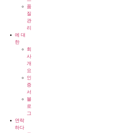
품
질
관
리
에 대
한
회
사
개
요
인
증
서
블
로
그
연락
하다