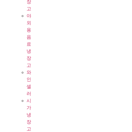
장
고
야
외
용
음
료
냉
장
고
와
인
셀
러
시
가
냉
장
고