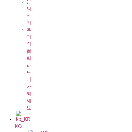
문
의
하
기
우
리
의
협
력
파
트
너
가
되
세
요
KO