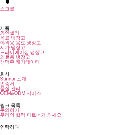
스크롤
제품
와인셀러
음료 냉장고
야외용 음료 냉장고
시가 냉장고
드라이에이징 냉장고
의료용 냉장고
생맥주 케거레이터
회사
Sunnai 소개
인증서
품질 관리
OEM&ODM 서비스
링크 목록
문의하기
우리의 협력 파트너가 되세요
연락하다