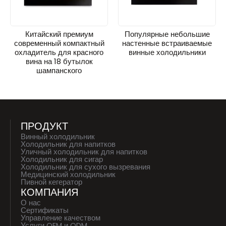
Китайский премиум
Популярные небольшие
современный компактный
настенные встраиваемые
охладитель для красного
винные холодильники
вина на 18 бутылок
шампанского
ПРОДУКТ
Винный холодильник
Холодильник для напитков
Уличный холодильник для напитков
Холодильник для сигар
Холодильник для сухого вызревания
Медицинский холодильник
Пивной кегератор
КОМПАНИЯ
О нас
Сертификаты
Управление качеством
Услуги OEM и ODM