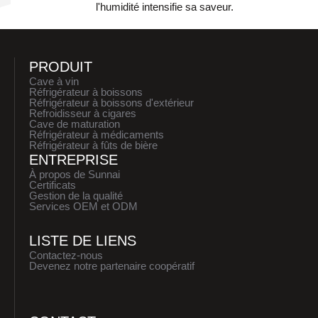
l'humidité intensifie sa saveur.
PRODUIT
Cave à vin
Réfrigérateur à boissons
Réfrigérateur à boissons d'extérieur
Refroidisseur à cigares
Cave de maturation
Réfrigérateur à médicaments
Réfrigérateur à fûts de bière
ENTREPRISE
À propos de Sunnai
Certificats
Gestion de la qualité
Services OEM et ODM
LISTE DE LIENS
Contactez-nous
Devenez notre partenaire coopératif