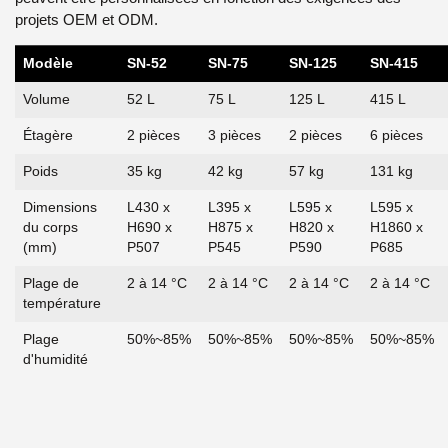
projets OEM et ODM.
Modèle
SN-52
SN-75
SN-125
SN-415
Volume
52 L
75 L
125 L
415 L
Étagère
2 pièces
3 pièces
2 pièces
6 pièces
Poids
35 kg
42 kg
57 kg
131 kg
Dimensions
L430 x
L395 x
L595 x
L595 x
du corps
H690 x
H875 x
H820 x
H1860 x
(mm)
P507
P545
P590
P685
Plage de
2 à 14 °C
2 à 14 °C
2 à 14 °C
2 à 14 °C
température
Plage
50%~85%
50%~85%
50%~85%
50%~85%
d'humidité