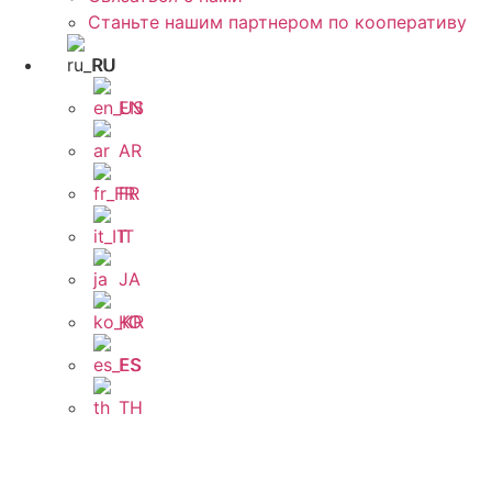
Станьте нашим партнером по кооперативу
RU
EN
AR
FR
IT
JA
KO
ES
TH