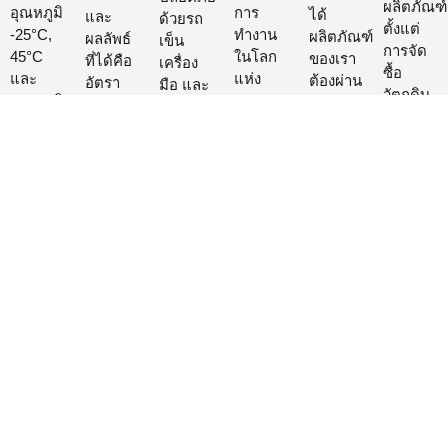
ผลิตภัณฑ์
อุณหภูมิ
การ
ได้
และ
ด้วยรถ
ตั้งแต่
-25°C,
ทำงาน
ผลิตภัณฑ์
ผลลัพธ์
เข็น
การจัด
45°C
ในโลก
ของเรา
ที่ได้คือ
เครื่อง
ซื้อ
และ
แห่ง
ต้องผ่าน
อัตรา
มือ และ
วัตถุดิบ
อุณหภูมิ
ความ
การ
ความ
ชิ้นส่วน
การผลิต
ห้องเป็น
เป็นจริง
ทดสอบ
ล้มเหลว
หลังการ
และการ
เวลา 4
ที่ดีที่สุด
ที่สำคัญ
จากการ
ประกอบ
แปรรูป
ชั่วโมง
แนวทาง
หลาย
รั่วซึม
จะถูกส่ง
การ
ในแต่ละ
ที่
ขั้นตอน
ของ
ผ่าน
ทดสอบ
ช่วง
ครอบคลุม
ได้แก่
ผลิตภัณฑ์
สายพาน
ผลิตภัณฑ์
หลังจาก
นี้ช่วยให้
การ
ของเรา
ลำเลียง
สำเร็จรูป
นั้น แผง
เรา
ทดสอบ
ต่ำกว่า
เพื่อ
ไปจนถึง
วงจรทุก
สามารถ
การ
0.1%
ทำการ
การจัด
แผงจะ
ปรับปรุง
ระบาย
ทดสอบ
ส่ง
ได้รับ
และ
ความ
การ
การ
ออกแบบ
ร้อน
ระบาย
ตรวจ
ผลิตภัณฑ์
การ
ความ
สอบ
ของเรา
ทดสอบ
ร้อน
ประสิทธิภาพ
อย่างต่อ
HI-POT
เพื่อ
ขั้น
เนื่อง
การ
ป้องกัน