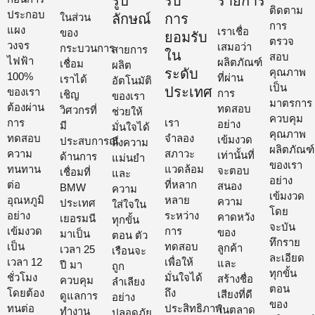
รูป
รับ
รายการ
ติดตาม
ประกอบ
ในส่วน
ลักษณ์
การ
การ
แผง
เราเชื่อ
ของ
ยอมรับ
ตรวจ
วงจร
เสมอว่า
กระบวนการ
สายการ
ใน
สอบ
ไฟฟ้า
ผลิตภัณฑ์
เชื่อม
ผลิต
ระดับ
คุณภาพ
100%
ที่ผ่าน
เราได้
อัตโนมัติ
เป็น
ประเทศ
ของเรา
การ
เชิญ
ของเรา
มาตรการ
ต้องผ่าน
ทดสอบ
วิศวกรที่
ช่วยให้
ควบคุม
การ
เรา
อย่าง
มี
มั่นใจได้
คุณภาพ
ทดสอบ
จำลอง
เข้มงวด
ประสบการณ์
ถึงความ
ผลิตภัณฑ์
ความ
สภาวะ
เท่านั้นที่
ด้านการ
แม่นยำ
ของเรา
ทนทาน
แวดล้อม
จะตอบ
เชื่อมที่
และ
อย่าง
ต่อ
ที่หลาก
สนอง
BMW
ความ
เข้มงวด
อุณหภูมิ
หลาย
ความ
ประเทศ
ใส่ใจใน
โดย
อย่าง
ระหว่าง
คาดหวัง
เยอรมนี
ทุกขั้น
จะบัน
เข้มงวด
การ
ของ
มาเป็น
ตอน ตัว
ทึกราย
เป็น
ทดสอบ
ลูกค้า
เวลา 25
เรือนจะ
ละเอียด
เวลา 12
เพื่อให้
และ
ปี มา
ถูก
ทุกขั้น
ชั่วโมง
มั่นใจได้
สร้างชื่อ
ควบคุม
ลำเลียง
ตอน
โดยต้อง
ถึง
เสียงที่ดี
ดูแลการ
อย่าง
ของ
ทนต่อ
ประสิทธิภาพ
ในตลาด
ทำงาน
ปลอดภัย