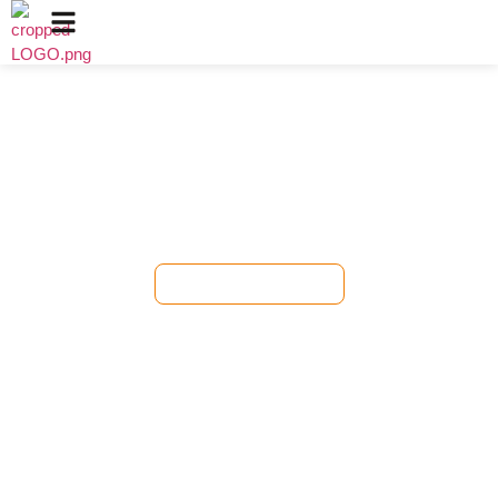
ผู้ผลิตตู้แช่เย็นเฉพาะทางที่มี
ประสบการณ์ 16 ปี
ไวน์ | เครื่องดื่ม | เนื้อดรายเอจ | ยา | ซิการ์
เราส่งมอบระบบทำความเย็นแบบคอมเพรสเซอร์ที่เชื่อถือได้และ
โซลูชันการผลิตระดับผู้เชี่ยวชาญมาตั้งแต่ปี 2010
รับใบเสนอราคาฟรี