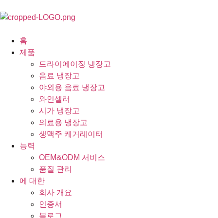
홈
제품
드라이에이징 냉장고
음료 냉장고
야외용 음료 냉장고
와인셀러
시가 냉장고
의료용 냉장고
생맥주 케거레이터
능력
OEM&ODM 서비스
품질 관리
에 대한
회사 개요
인증서
블로그